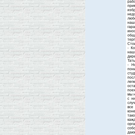
рабо
при
избр
нед
люб
наш
гар
ино
общ
терп
Стои
- К
наш
дир
Тат
- Н
пон
студ
пос
лег
ост
поех
мы 
с н
случ
все
кон
так
каж
орг
собс
даю