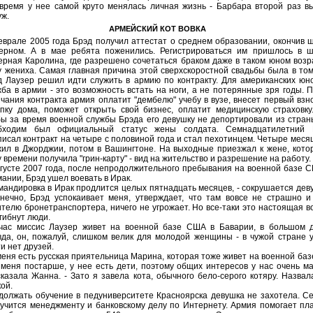
 время у нее самой круто менялась личная жизнь - Барбара второй раз 
уж.
АРМЕЙСКИЙ КОТ ВОВКА
еврале 2005 года Брэд получил аттестат о среднем образовании, окончив 
терном. А в мае ребята поженились. Регистрироваться им пришлось в ш
ерная Каролина, где разрешено сочетаться браком даже в таком юном возр
у жениха. Самая главная причина этой сверхскоростной свадьбы была в том
д Лаузер решил идти служить в армию по контракту. Для американских ю
ба в армии - это возможность встать на ноги, а не потерянные зря годы. 
чания контракта армия оплатит "дембелю" учебу в вузе, внесет первый взн
упку дома, поможет открыть свой бизнес, оплатит медицинскую страховку
бы за время военной службы Брэда его девушку не депортировали из стран
бходим был официальный статус жены солдата. Семнадцатилетний 
исал контракт на четыре с половиной года и стал пехотинцем. Четыре меся
жил в Джорджии, потом в Вашингтоне. На выходные приезжал к жене, кото
 времени получила "грин-карту" - вид на жительство и разрешение на работу.
вгусте 2007 года, после непродолжительного пребывания на военной базе 
ании, Брэд ушел воевать в Ирак.
мандировка в Ирак продлится целых пятнадцать месяцев, - сокрушается дев
онечно, Брэд успокаивает меня, утверждает, что там вовсе не страшно и
телю бронетранспортера, ничего не угрожает. Но все-таки это настоящая в
гибнут люди.
час миссис Лаузер живет на военной базе США в Баварии, в большом д
вда, он, пожалуй, слишком велик для молодой женщины - в чужой стране 
и нет друзей.
меня есть русская приятельница Марина, которая тоже живет на военной баз
 меня постарше, у нее есть дети, поэтому общих интересов у нас очень ма
казала Жанна. - Зато я завела кота, обычного бело-серого котяру. Назвал
ой.
должать обучение в педуниверситете Красноярска девушка не захотела. С
 учится менеджменту и банковскому делу по Интернету. Армия помогает пл