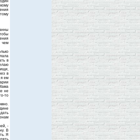
 один
скому
чения
этому
Жанны
тобы
ения
 чем
олько
елала
ать в
делаю
пищи,
нез в
 я ем
варии
 Мама
ке не
то-то
омно.
едине
идать
енам
ей, -
ну. В
ть. Я
опять