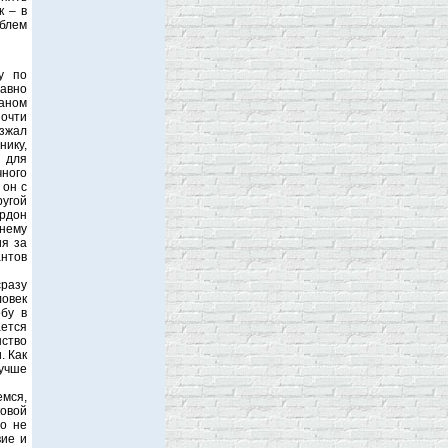
к – в
облем
у по
давно
еаном
почти
езжал
нику,
 для
ного
 он с
ругой
ордон
жнему
я за
антов
сразу
ловек
ебу в
ается
нство
. Как
лучше
емся,
овой
то не
вие и