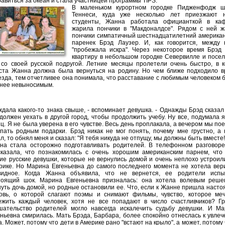
авиться за океан и стала участницей программы ТIРS.
В маленьком курортном городке Пидженфодж ш
Теннеси, куда уже несколько лет приезжают 
студенты, Жанна работала официанткой в ка
жарила пончики в "Макдоналдсе". Рядом с ней ж
пончики симпатичный шестнадцатилетний америка
паренек Брэд Лаузер. И, как говорится, между 
"пробежала искра". Через некоторое время Брэд
квартиру в небольшом городке Севервилле и посе
 со своей русской подругой. Летние месяцы пролетели очень быстро, в 
уста Жанна должна была вернуться на родину. Но чем ближе подходило 
езда, тем отчетливее она понимала, что расставание с любимым человеком 
 нее невыносимым.
ждала какого-то знака свыше, - вспоминает девушка. - Однажды Брэд сказал
должен уехать в другой город, чтобы продолжить учебу. Ну все, подумала я
ц. Я не была уверена в его чувстве. Весь день проплакала, а вечером мы по
упать родным подарки. Брэд никак не мог понять, почему мне грустно, а 
л, то обнял меня и сказал: "Я тебя никуда не отпущу, мы должны быть вместе!
на стала осторожно подготавливать родителей. В телефонном разговоре
сказала, что познакомилась с очень хорошим американским парнем, что
гие русские девушки, которые не вернулись домой и очень неплохо устроил
рике. Но Марина Евгеньевна до самого последнего момента не хотела вер
видное. Когда Жанна объявила, что не вернется, ее родители испы
тоящий шок. Марина Евгеньевна призналась: она хотела волевым реше
нуть дочь домой, но родные остановили ее. Что, если к Жанне пришла наст
овь, о которой слагают поэмы и снимают фильмы, чувство, которое меч
ежить каждый человек, хотя не все попадают в число счастливчиков? Г
шательство родителей могло навсегда искалечить судьбу девушки. И Ма
еньевна смирилась. Мать Брэда, Барбара, более спокойно отнеслась к увле
. Может, потому что дети в Америке рано "встают на крыло", а может, потому 