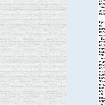
за у
пре
зай
дип
скор
Про
нет
сам
мол
кор
- Ба
кури
пел
варе
сал
тем
таки
огу
маме
пос
про
сдел
Нов
Жанн
янв
вое
вое
- В 
взд
аэро
звал