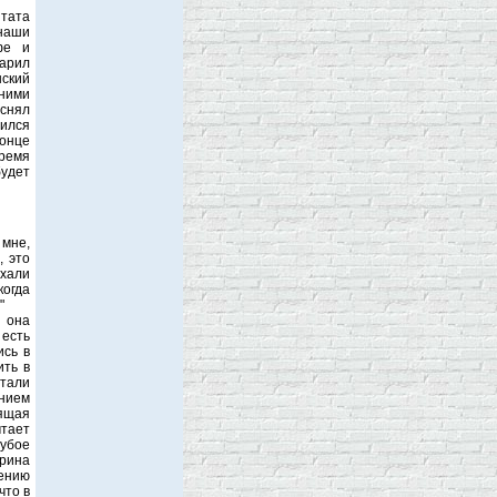
тата
наши
фе и
арил
нский
ними
 снял
лился
конце
время
будет
 мне,
, это
ехали
когда
"
 она
 есть
ись в
ить в
тали
нием
оящая
тает
рубое
рина
чению
что в