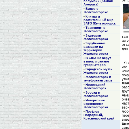
отпр
Колумбии (Южная
Америка)
•
Видео о
Железногорске
•
Климат и
растительный мир
ЗАТО Железногорск
•
Транспорт в
Железногорске
•
Задворки
там
Железногорска
авг
•
Зарубежные
отъ
разведки на
для
территории
Железногорска
•
В США не берут
взяток и сажают
- Я 
губернаторов
что 
•
Городской музей
коне
Железногорска
пок
•
Железногорск и
узна
телефонная связь
Жан
•
Новогодний
рас
Железногорск
дру
•
Зоосад в
Аме
Железногорске
оче
•
Интересные
нас
окрестности
Железногорска
вер
люб
•
Посёлок
Подгорный,
пер
Красноярский край
вме
Евг
сына