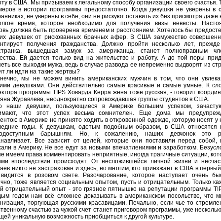
ту в США. Мы призываем к легальному способу организации своего счастья. 
меров в истории программы предостаточно. Когда девушки не уверены в 
анниках, не уверены в себе, они не рискуют оставить их без присмотра даже 
олгое время, которое необходимо для получения визы невесты. Насто
овь должна быть проверена временем и расстоянием. Хотелось бы предост
их девушек от рискованных брачных афер. В США замужество совершенн
антирует получения гражданства. Должно пройти несколько лет, прежде
странка, вышедшая замуж за американца, станет полноправным чл
ества. Ей дается только вид на жительство и работу. А до той поры при
еть все выходки мужа, ведь в случае развода ее непременно выдворят из ст
т ли идти на такие жертвы?
онечно, мы не можем винить американских мужчин в том, что они увлек
ими девушками. Они действительно самые красивые и самые умные. К сло
ектора программы ТIРS Ховарда Керра жена тоже русская, - говорит коорди
ьяна Журавлева, неоднократно сопровождавшая группы студентов в США.
о наши девушки, пользующиеся в Америке большим успехом, зачасту
имают, что этот успех весьма сомнителен. Еще дома мы предупреж
енток: в Америке не принято ходить в откровенной одежде, которую носят у 
ледние годы. К девушкам, одетым подобным образом, в США относятся к
кодоступным барышням. Но, к сожалению, наших девчонок это р
анавливает. Все зависит от целей, которые они поставили перед собой, 
али в Америку. Не все едут за новыми впечатлениями и заработком. Безусл
не имеем права комментировать неприятные, иногда трагичные ситуации, ко
ими впоследствии происходят. От несложившейся личной жизни и несчас
аев никто не застрахован и здесь, но многим, кто приезжает в США в первый
 видится в розовом свете. Разочарование, которое наступает очень бы
ечно, тоже является социальным опытом, пусть и отрицательным. Только к
ой отрицательный опыт - это грязное пятнышко на репутации программы ТI
дым годом нам всё сложнее доказывать в американском посольстве, что 
анизация, торгующая русскими красавицами. Печально, если чье-то стремле
твенному счастью за чужой счет станет приговором программы, уже нескольк
щей уникальную возможность приобщиться к другой культуре.