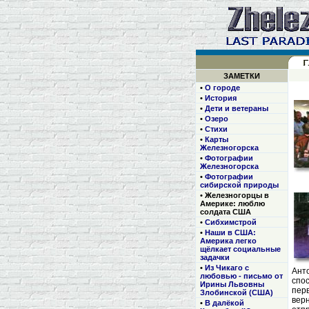
ЗАМЕТКИ
•
О городе
•
История
•
Дети и ветераны
•
Озеро
•
Стихи
•
Карты
Железногорска
•
Фотографии
Железногорска
•
Фотографии
сибирской природы
• Железногорцы в
Америке: люблю
солдата США
•
Сибхимстрой
•
Наши в США:
Америка легко
щёлкает социальные
задачки
•
Из Чикаго с
Ант
любовью - письмо от
спо
Ирины Львовны
пер
Злобинской (США)
вер
•
В далёкой