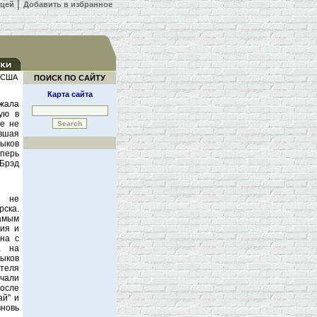
ицей
│
Добавить в избранное
а США
ПОИСК ПО САЙТУ
Карта сайта
жала
ую в
бе не
ывшая
ыков
перь
 Брэд
и не
ска.
амым
ия и
на с
а на
ыков
ителя
чали
После
ай" и
новь