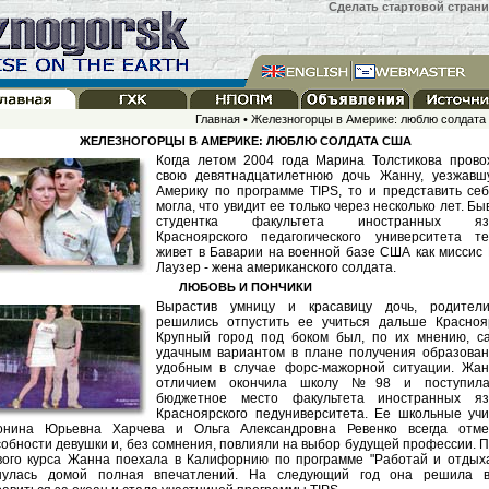
Сделать стартовой стран
Главная • Железногорцы в Америке: люблю солдат
ЖЕЛЕЗНОГОРЦЫ В АМЕРИКЕ: ЛЮБЛЮ СОЛДАТА США
Когда летом 2004 года Марина Толстикова прово
свою девятнадцатилетнюю дочь Жанну, уезжавш
Америку по программе ТIРS, то и представить се
могла, что увидит ее только через несколько лет. Б
студентка факультета иностранных яз
Красноярского педагогического университета те
живет в Баварии на военной базе США как миссис
Лаузер - жена американского солдата.
ЛЮБОВЬ И ПОНЧИКИ
Вырастив умницу и красавицу дочь, родител
решились отпустить ее учиться дальше Краснояр
Крупный город под боком был, по их мнению, с
удачным вариантом в плане получения образован
удобным в случае форс-мажорной ситуации. Жан
отличием окончила школу №98 и поступил
бюджетное место факультета иностранных яз
Красноярского педуниверситета. Ее школьные уч
онина Юрьевна Харчева и Ольга Александровна Ревенко всегда отме
собности девушки и, без сомнения, повлияли на выбор будущей профессии. 
вого курса Жанна поехала в Калифорнию по программе "Работай и отдых
нулась домой полная впечатлений. На следующий год она решила в