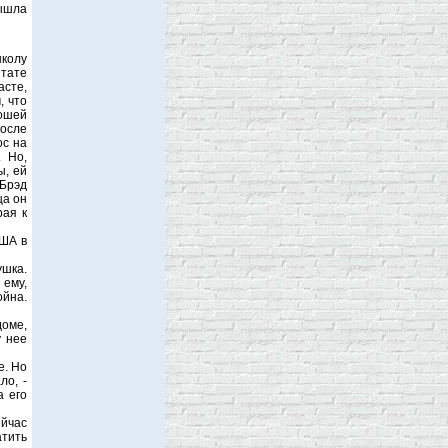
вышла
школу
тате
асте,
, что
ношей
После
ос на
. Но,
ы, ей
Брэд
ца он
рая к
США в
ушка.
 ему,
ойна.
оме,
у нее
е. Но
ло, -
а его
ейчас
атить