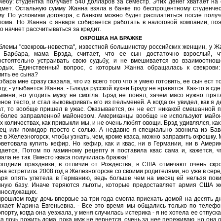
чебу: студентка получает 540 долларов за семестр. Этих денег хватает на
дмет. Остальную сумму Жанна взяла в банке по беспроцентному студенче
му. По условиям договора, с банком можно будет расплатиться после полу
лома. Но Жанна с января собирается работать в налоговой компании, по
о начнет рассчитываться за кредит.
ОКРОШКА НА БРАЖКЕ
блемы "свекровь-невестка", известной большинству российских женщин, у 
. Барбара, мама Брэда, считает, что ее сын достаточно взрослый, ч
остоятельно устраивать свою судьбу, и не вмешивается во взаимоотнош
одых. Единственный вопрос, с которым Жанна обращалась к свекрови:
мить ее сына?
рбара мне сразу сказала, что из всего того что я умею готовить, ее сын ест т
цу, - улыбается Жанна. - Блюда русской кухни Брэду не нравятся. Как-то я сд
ьмени, но угодить мужу не смогла. Брэд не понял, зачем мясо нужно прят
ное тесто, и стал выковыривать его из пельменей. А когда он увидел, как я 
ат, то вообще пришел в ужас. Оказывается, он не ест никакой смешанной 
 более заправленной майонезом. Американцы вообще не используют майо
х количествах, как привыкли мы, и не очень любят овощи. Брэд удивлялся, как
рец или помидор просто с солью. А недавно я специально звонила из Ба
 в Железногорск, чтобы узнать, чем, кроме кваса, можно заправить окрошку.
оветовала купить кефир. Но кефир, как и квас, ни в Германии, ни в Амери
дается. Потом по маминому рецепту я поставила квас сама и, кажется, ч
ала не так. Вместо кваса получилась бражка!
огодние праздники, в отличие от Рождества, в США отмечают очень скр
а встретила 2008 год в Железногорске со своими родителями, но уже в сер
аря опять улетела в Германию, ведь больше чем на месяц ей нельзя пок
нную базу. Иначе теряются льготы, которые предоставляет армия США ж
ннослужащих.
прошлом году дочь впервые за три года смогла приехать домой на десять дн
ыхает Марина Евгеньевна. - Все это время мы общались только по телефо
порту, когда она уезжала, у меня случилась истерика - я не хотела ее отпуска
а дочь пожить дома, пока муж не вернется, очень за нее переживаю, но она 