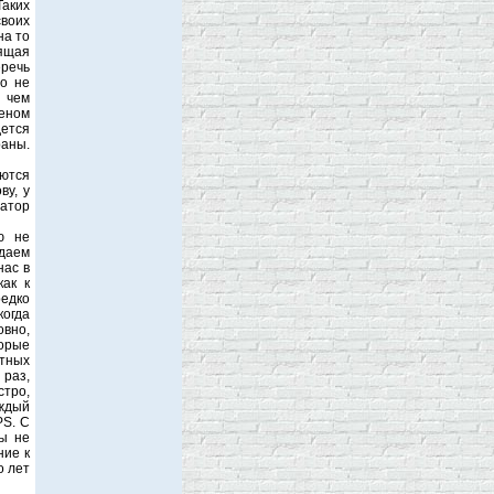
Таких
своих
на то
ящая
еречь
о не
 чем
еном
дется
раны.
аются
ву, у
натор
ю не
даем
нас в
ак к
едко
когда
овно,
торые
тных
 раз,
стро,
аждый
РS. С
мы не
ние к
о лет