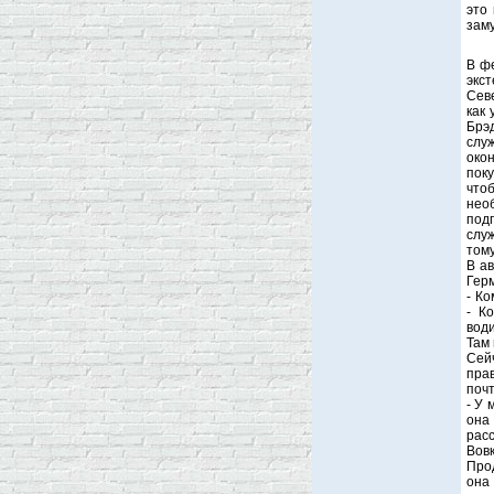
это
зам
В ф
экс
Сев
как 
Брэ
служ
окон
пок
что
нео
подп
слу
тому
В а
Герм
- Ко
- К
води
Там 
Сей
пра
почт
- У 
она
расс
Вовк
Про
она