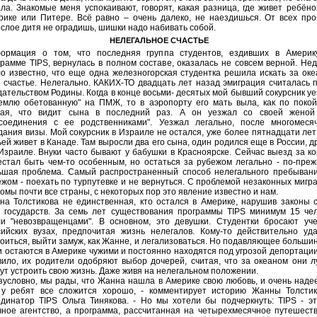
ла. Знакомые меня успокаивают, говорят, какая разница, где живет ребёно
рике или Питере. Всё равно – очень далеко, не наездишься. От всех пр
слое дитя не оградишь, шишки надо набивать собой.
НЕЛЕГАЛЬНОЕ СЧАСТЬЕ
ормация о том, что последняя группа студентов, ездивших в Америк
грамме ТIРS, вернулась в полном составе, оказалась не совсем верной. Не
ло известно, что еще одна железногорская студентка решила искать за ок
е счастье. Нелегально. КАКИХ-ТО двадцать лет назад эмиграция считалась 
ательством Родины. Когда в конце восьми- десятых мой бывший сокурсник у
землю обетованную" на ПМЖ, то в аэропорту его мать выла, как по покой
тая, что видит сына в последний раз. А он уезжал со своей женой
ссоединения с ее родственниками". Уезжал легально, после многомесяч
ания визы. Мой сокурсник в Израиле не остался, уже более пятнадцати лет
ей живет в Канаде. Там выросли два его сына, один родился еще в России, д
 Израиле. Внуки часто бывают у бабушки в Красноярске. Сейчас выезд за к
естал быть чем-то особенным, но остаться за рубежом легально - по-пре
ьшая проблема. Самый распространенный способ нелегального пребывани
жом - поехать по турпутевке и не вернуться. С проблемой незаконных мигр
омы почти все страны, с некоторых пор это явление известно и нам.
на Толстикова не единственная, кто остался в Америке, нарушив законы 
х государств. За семь лет существования программы ТIРS минимум 15 че
ли "невозвращенцами". В основном, это девушки. Студентки бросают уч
сийских вузах, предпочитая жизнь нелегалов. Кому-то действительно уд
оиться, выйти замуж, как Жанне, и легализоваться. Но подавляющее больши
и остаются в Америке чужими и постоянно находятся под угрозой депортации
вило, их родители одобряют выбор дочерей, считая, что за океаном они 
ут устроить свою жизнь. Даже живя на нелегальном положении.
езусловно, мы рады, что Жанна нашла в Америке свою любовь, и очень наде
 у ребят все сложится хорошо, - комментирует историю Жанны Толстик
рдинатор ТIРS Ольга Тинякова. - Но мы хотели бы подчеркнуть: ТIРS - э
чное агентство, а программа, рассчитанная на четырехмесячное путешест