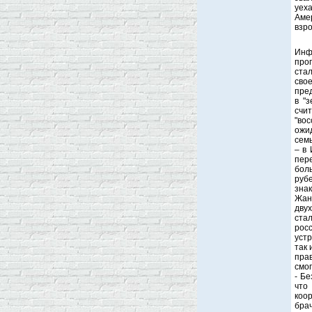
уеха
Аме
взро
Инф
про
ста
сво
пред
в "
счи
"во
ожид
семь
– в
пер
бол
рубе
знак
Жан
дву
ста
рос
устр
так 
пра
смог
- Б
что
коо
бра